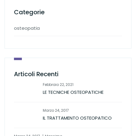
Categorie
osteopatia
Articoli Recenti
Febbraio 22, 2021
LE TECNICHE OSTEOPATICHE
Marzo 24, 2017
IL TRATTAMENTO OSTEOPATICO