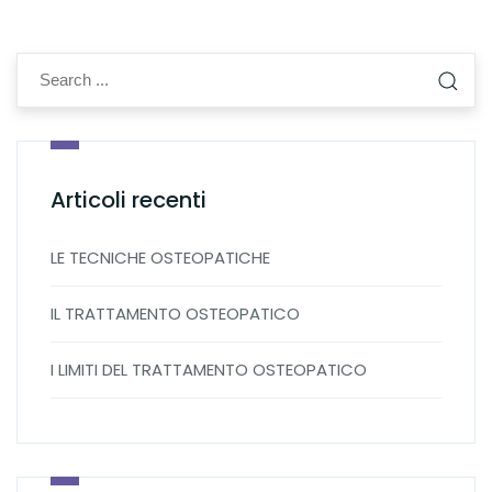
Articoli recenti
LE TECNICHE OSTEOPATICHE
IL TRATTAMENTO OSTEOPATICO
I LIMITI DEL TRATTAMENTO OSTEOPATICO